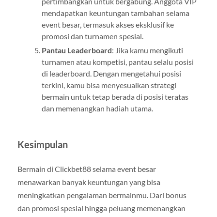
pertimbangkan untuk bergabung. Anggota VIP
mendapatkan keuntungan tambahan selama
event besar, termasuk akses eksklusif ke
promosi dan turnamen spesial.
Pantau Leaderboard
: Jika kamu mengikuti
turnamen atau kompetisi, pantau selalu posisi
di leaderboard. Dengan mengetahui posisi
terkini, kamu bisa menyesuaikan strategi
bermain untuk tetap berada di posisi teratas
dan memenangkan hadiah utama.
Kesimpulan
Bermain di Clickbet88 selama event besar
menawarkan banyak keuntungan yang bisa
meningkatkan pengalaman bermainmu. Dari bonus
dan promosi spesial hingga peluang memenangkan