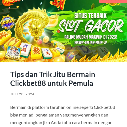
Tips dan Trik Jitu Bermain
Clickbet88 untuk Pemula
JULI 20, 2024
Bermain di platform taruhan online seperti Clickbet88
bisa menjadi pengalaman yang menyenangkan dan
menguntungkan jika Anda tahu cara bermain dengan