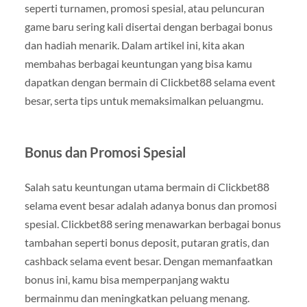
seperti turnamen, promosi spesial, atau peluncuran
game baru sering kali disertai dengan berbagai bonus
dan hadiah menarik. Dalam artikel ini, kita akan
membahas berbagai keuntungan yang bisa kamu
dapatkan dengan bermain di Clickbet88 selama event
besar, serta tips untuk memaksimalkan peluangmu.
Bonus dan Promosi Spesial
Salah satu keuntungan utama bermain di Clickbet88
selama event besar adalah adanya bonus dan promosi
spesial. Clickbet88 sering menawarkan berbagai bonus
tambahan seperti bonus deposit, putaran gratis, dan
cashback selama event besar. Dengan memanfaatkan
bonus ini, kamu bisa memperpanjang waktu
bermainmu dan meningkatkan peluang menang.