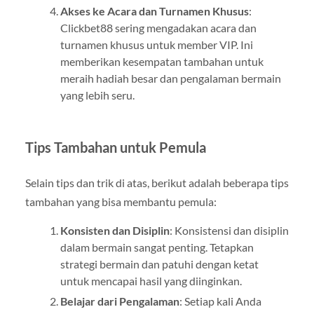
Akses ke Acara dan Turnamen Khusus
:
Clickbet88 sering mengadakan acara dan
turnamen khusus untuk member VIP. Ini
memberikan kesempatan tambahan untuk
meraih hadiah besar dan pengalaman bermain
yang lebih seru.
Tips Tambahan untuk Pemula
Selain tips dan trik di atas, berikut adalah beberapa tips
tambahan yang bisa membantu pemula:
Konsisten dan Disiplin
: Konsistensi dan disiplin
dalam bermain sangat penting. Tetapkan
strategi bermain dan patuhi dengan ketat
untuk mencapai hasil yang diinginkan.
Belajar dari Pengalaman
: Setiap kali Anda