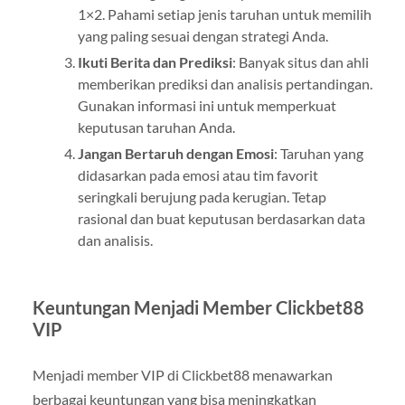
1×2. Pahami setiap jenis taruhan untuk memilih
yang paling sesuai dengan strategi Anda.
Ikuti Berita dan Prediksi
: Banyak situs dan ahli
memberikan prediksi dan analisis pertandingan.
Gunakan informasi ini untuk memperkuat
keputusan taruhan Anda.
Jangan Bertaruh dengan Emosi
: Taruhan yang
didasarkan pada emosi atau tim favorit
seringkali berujung pada kerugian. Tetap
rasional dan buat keputusan berdasarkan data
dan analisis.
Keuntungan Menjadi Member Clickbet88
VIP
Menjadi member VIP di Clickbet88 menawarkan
berbagai keuntungan yang bisa meningkatkan