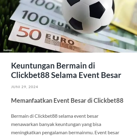
Keuntungan Bermain di
Clickbet88 Selama Event Besar
JUNI 29, 2024
Memanfaatkan Event Besar di Clickbet88
Bermain di Clickbet88 selama event besar
menawarkan banyak keuntungan yang bisa
meningkatkan pengalaman bermainmu. Event besar