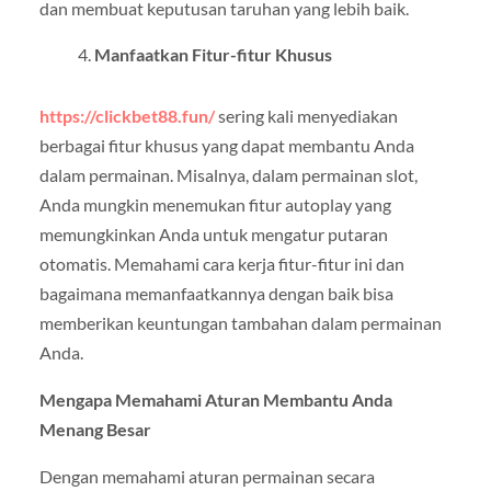
dan membuat keputusan taruhan yang lebih baik.
Manfaatkan Fitur-fitur Khusus
https://clickbet88.fun/
sering kali menyediakan
berbagai fitur khusus yang dapat membantu Anda
dalam permainan. Misalnya, dalam permainan slot,
Anda mungkin menemukan fitur autoplay yang
memungkinkan Anda untuk mengatur putaran
otomatis. Memahami cara kerja fitur-fitur ini dan
bagaimana memanfaatkannya dengan baik bisa
memberikan keuntungan tambahan dalam permainan
Anda.
Mengapa Memahami Aturan Membantu Anda
Menang Besar
Dengan memahami aturan permainan secara