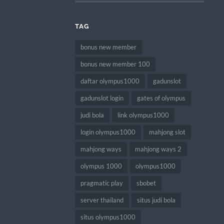
TAG
bonus new member
bonus new member 100
daftar olympus1000
gadunslot
gadunslot login
gates of olympus
judi bola
link olympus1000
login olympus1000
mahjong slot
mahjong ways
mahjong ways 2
olympus 1000
olympus1000
pragmatic play
sbobet
server thailand
situs judi bola
situs olympus1000