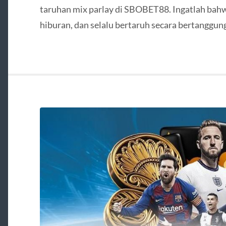
taruhan mix parlay di SBOBET88. Ingatlah bahw
hiburan, dan selalu bertaruh secara bertanggun