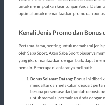
untuk meningkatkan keuntungan Anda. Dalam art
optimal untuk memanfaatkan promo dan bonus d
Kenali Jenis Promo dan Bonus d
Pertama-tama, penting untuk memahami jenis 
oleh Saba Sport. Agen Saba Sport biasanya men
yang jika dimanfaatkan dengan baik, dapat mem
pemain. Beberapa di antaranya meliputi:
Bonus Selamat Datang
: Bonus ini diberi
mendaftar dan melakukan deposit pertama
berupa persentase dari jumlah deposit p
untuk memulai permainan Anda dengan 