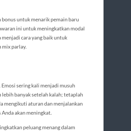
 bonus untuk menarik pemain baru
waran ini untuk meningkatkan modal
 menjadi cara yang baik untuk
mix parlay.
n. Emosi sering kali menjadi musuh
 lebih banyak setelah kalah; tetaplah
nda mengikuti aturan dan menjalankan
es Anda akan meningkat.
ningkatkan peluang menang dalam