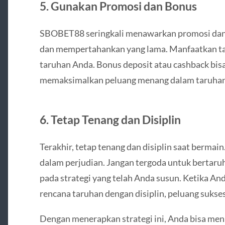
5. Gunakan Promosi dan Bonus
SBOBET88 seringkali menawarkan promosi dan
dan mempertahankan yang lama. Manfaatkan ta
taruhan Anda. Bonus deposit atau cashback bisa
memaksimalkan peluang menang dalam taruhan 
6. Tetap Tenang dan Disiplin
Terakhir, tetap tenang dan disiplin saat bermai
dalam perjudian. Jangan tergoda untuk bertaruh
pada strategi yang telah Anda susun. Ketika A
rencana taruhan dengan disiplin, peluang suks
Dengan menerapkan strategi ini, Anda bisa me