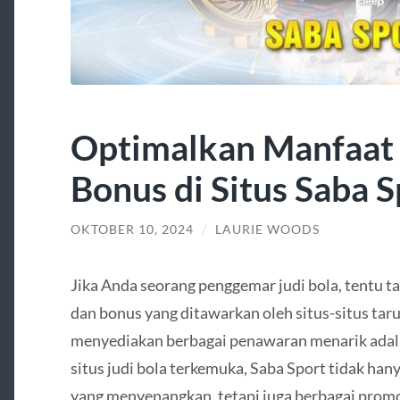
Optimalkan Manfaat
Bonus di Situs Saba S
OKTOBER 10, 2024
/
LAURIE WOODS
Jika Anda seorang penggemar judi bola, tentu t
dan bonus yang ditawarkan oleh situs-situs taru
menyediakan berbagai penawaran menarik adala
situs judi bola terkemuka, Saba Sport tidak h
yang menyenangkan, tetapi juga berbagai prom