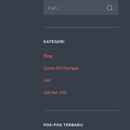
CARI
UNTUK:
KATEGORI
Blog
Gates Of Olympus
slot
slot bet 100
POS-POS TERBARU