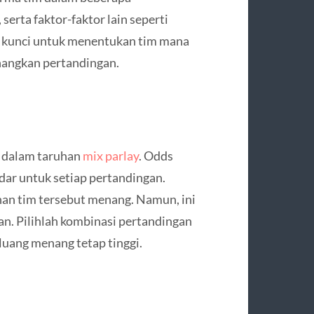
 serta faktor-faktor lain seperti
di kunci untuk menentukan tim mana
nangkan pertandingan.
 dalam taruhan
mix parlay
. Odds
ar untuk setiap pertandingan.
an tim tersebut menang. Namun, ini
an. Pilihlah kombinasi pertandingan
luang menang tetap tinggi.