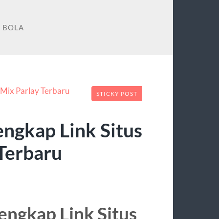
I BOLA
STICKY POST
ngkap Link Situs
 Terbaru