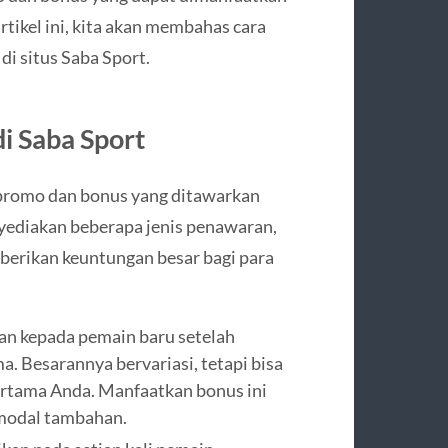
ikel ini, kita akan membahas cara
i situs Saba Sport.
i Saba Sport
promo dan bonus yang ditawarkan
yediakan beberapa jenis penawaran,
berikan keuntungan besar bagi para
kan kepada pemain baru setelah
. Besarannya bervariasi, tetapi bisa
ertama Anda. Manfaatkan bonus ini
modal tambahan.