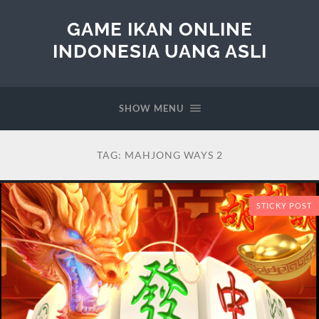
GAME IKAN ONLINE
INDONESIA UANG ASLI
SHOW MENU
TAG:
MAHJONG WAYS 2
STICKY POST