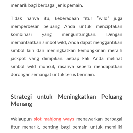
menarik bagi berbagai jenis pemain.
Tidak hanya itu, keberadaan fitur “wild” juga
memperbesar peluang Anda untuk menciptakan
kombinasi yang menguntungkan. Dengan
memanfaatkan simbol wild, Anda dapat menggantikan
simbol lain dan meningkatkan kemungkinan meraih
jackpot yang diimpikan. Setiap kali Anda melihat
simbol wild muncul, rasanya seperti mendapatkan
dorongan semangat untuk terus bermain.
Strategi untuk Meningkatkan Peluang
Menang
Walaupun
slot mahjong ways
menawarkan berbagai
fitur menarik, penting bagi pemain untuk memiliki