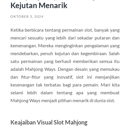
Kejutan Menarik
OKTOBER 3, 2024
Ketika berbicara tentang permainan slot, banyak yang
mencari sesuatu yang lebih dari sekadar putaran dan
kemenangan. Mereka menginginkan pengalaman yang
mendebarkan, penuh kejutan dan kegembiraan. Salah
satu permainan yang berhasil memberikan semua itu
adalah Mahjong Ways. Dengan desain yang memukau
dan fitur-fitur yang inovatif, slot ini menjanjikan
kesenangan tak terbatas bagi para pemain. Mari kita
selami lebih dalam tentang apa yang membuat
Mahjong Ways menjadi pilihan menarik di dunia slot.
Keajaiban Visual Slot Mahjong