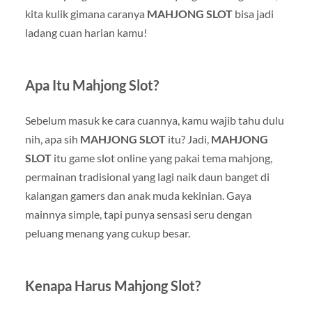
kita kulik gimana caranya
MAHJONG SLOT
bisa jadi
ladang cuan harian kamu!
Apa Itu Mahjong Slot?
Sebelum masuk ke cara cuannya, kamu wajib tahu dulu
nih, apa sih
MAHJONG SLOT
itu? Jadi,
MAHJONG
SLOT
itu game slot online yang pakai tema mahjong,
permainan tradisional yang lagi naik daun banget di
kalangan gamers dan anak muda kekinian. Gaya
mainnya simple, tapi punya sensasi seru dengan
peluang menang yang cukup besar.
Kenapa Harus Mahjong Slot?