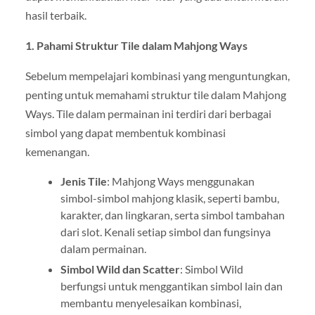
hasil terbaik.
1. Pahami Struktur Tile dalam Mahjong Ways
Sebelum mempelajari kombinasi yang menguntungkan,
penting untuk memahami struktur tile dalam Mahjong
Ways. Tile dalam permainan ini terdiri dari berbagai
simbol yang dapat membentuk kombinasi
kemenangan.
Jenis Tile
: Mahjong Ways menggunakan
simbol-simbol mahjong klasik, seperti bambu,
karakter, dan lingkaran, serta simbol tambahan
dari slot. Kenali setiap simbol dan fungsinya
dalam permainan.
Simbol Wild dan Scatter
: Simbol Wild
berfungsi untuk menggantikan simbol lain dan
membantu menyelesaikan kombinasi,