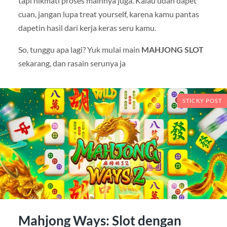
tapi nikmati proses mainnya juga. Kalau udah dapet
cuan, jangan lupa treat yourself, karena kamu pantas
dapetin hasil dari kerja keras seru kamu.
So, tunggu apa lagi? Yuk mulai main
MAHJONG SLOT
sekarang, dan rasain serunya ja
STICKY POST
Mahjong Ways: Slot dengan