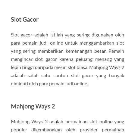
Slot Gacor
Slot gacor adalah istilah yang sering digunakan oleh
para pemain judi online untuk menggambarkan slot
yang sering memberikan kemenangan besar. Pemain
mengincar slot gacor karena peluang menang yang
lebih tinggi daripada mesin slot biasa. Mahjong Ways 2
adalah salah satu contoh slot gacor yang banyak
diminati oleh para pemain judi online.
Mahjong Ways 2
Mahjong Ways 2 adalah permainan slot online yang
populer dikembangkan oleh provider permainan