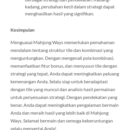
kadang, perubahan kecil dalam strategi dapat
menghasilkan hasil yang signifikan.
Kesimpulan
Menguasai Mahjong Ways memerlukan pemahaman
mendalam tentang struktur tile dan kombinasi yang
menguntungkan. Dengan mengenali pola kombinasi,
memanfaatkan fitur bonus, dan menyusun tile dengan
strategi yang tepat, Anda dapat meningkatkan peluang
kemenangan Anda. Selalu siap untuk beradaptasi
dengan tile yang muncul dan analisis hasil permainan
untuk penyesuaian strategi. Dengan pendekatan yang
benar, Anda dapat meningkatkan pengalaman bermain
Anda dan meraih hasil yang lebih baik di Mahjong
Ways. Selamat bermain dan semoga keberuntungan
selalu menyertai Anda!