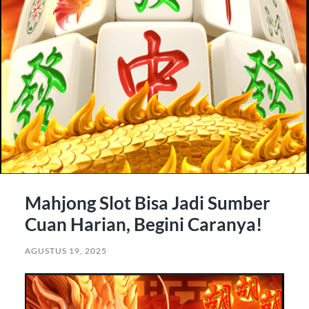
Mahjong Slot Bisa Jadi Sumber
Cuan Harian, Begini Caranya!
AGUSTUS 19, 2025