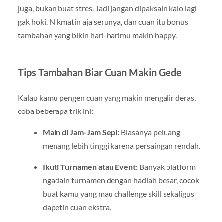
juga, bukan buat stres. Jadi jangan dipaksain kalo lagi
gak hoki. Nikmatin aja serunya, dan cuan itu bonus
tambahan yang bikin hari-harimu makin happy.
Tips Tambahan Biar Cuan Makin Gede
Kalau kamu pengen cuan yang makin mengalir deras,
coba beberapa trik ini:
Main di Jam-Jam Sepi:
Biasanya peluang
menang lebih tinggi karena persaingan rendah.
Ikuti Turnamen atau Event:
Banyak platform
ngadain turnamen dengan hadiah besar, cocok
buat kamu yang mau challenge skill sekaligus
dapetin cuan ekstra.