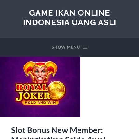
GAME IKAN ONLINE
INDONESIA UANG ASLI
SHOW MENU
Slot Bonus New Member: