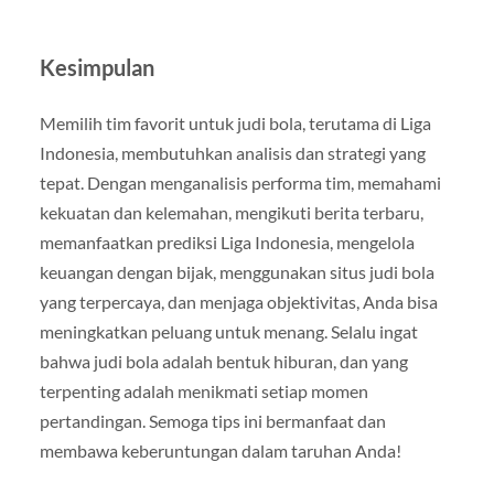
Kesimpulan
Memilih tim favorit untuk judi bola, terutama di Liga
Indonesia, membutuhkan analisis dan strategi yang
tepat. Dengan menganalisis performa tim, memahami
kekuatan dan kelemahan, mengikuti berita terbaru,
memanfaatkan prediksi Liga Indonesia, mengelola
keuangan dengan bijak, menggunakan situs judi bola
yang terpercaya, dan menjaga objektivitas, Anda bisa
meningkatkan peluang untuk menang. Selalu ingat
bahwa judi bola adalah bentuk hiburan, dan yang
terpenting adalah menikmati setiap momen
pertandingan. Semoga tips ini bermanfaat dan
membawa keberuntungan dalam taruhan Anda!